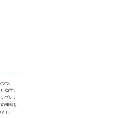
めつつ、
全行動学」
トレプレナ
学の知識を
めます。