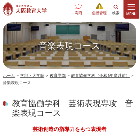
本文へ
寄附
危機管理
音楽表現コース
ホーム
>
学部・大学院
>
教育学部
>
教育協働学科（令和6年度以前）
>
音楽表現コース
教育協働学科 芸術表現専攻 音
楽表現コース
芸術創造の指導力をもつ表現者