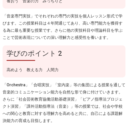
養おう 音楽の力 みっちりと
「音楽専門実技」でそれぞれの専門の実技を個人レッスン形式で学
びます。この授業科目は４年間通じてあり、高い専門能力を獲得す
る為に最も重要な授業です。さらに他の実技科目や理論科目を学ぶ
ことで芸術表現についての深い理解力と感受性を養います。
学びのポイント 2
高めよう 教える力 人間力
「Orchestra」「合唱実技」「室内楽」等の集団による授業を通して
音楽的コミュニケーション能力を自然な形で身に付けていきます。
さらに「社会芸術教育協働活動基礎演習」「ピアノ指導法プロジェ
クト演習」「課外活動指導法（音楽）」等の授業では、社会や学校
への関心と教育に対する理解力を高めると共に、自己による課題解
決能力の育成も目指します。