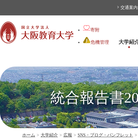
本文へ
交通案内
寄附
大学紹
危機管理
統合報告書2
ホーム
>
大学紹介
>
広報
>
SNS・ブログ・パンフレット
>