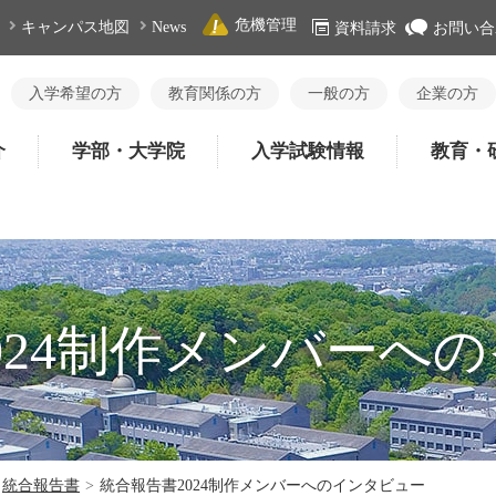
危機管理
キャンパス地図
News
資料請求
お問い合
入学希望の方
教育関係の方
一般の方
企業の方
介
学部・大学院
入学試験情報
教育・
024制作メンバーへ
統合報告書
>
統合報告書2024制作メンバーへのインタビュー