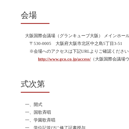
会場
大阪国際会議場（グランキューブ大阪） メインホー
〒530-0005 大阪府大阪市北区中之島5丁目3-51
※会場へのアクセスは下記URLよりご確認ください
http://www.gco.co.jp/access/
（大阪国際会議場
式次第
一、開式
一、国歌斉唱
一、学園歌斉唱
一、学位記並びに修了証書授与