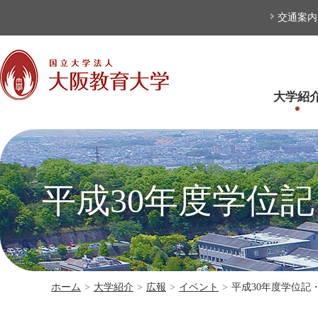
本文へ
交通案内
大学紹
平成30年度学位
ホーム
>
大学紹介
>
広報
>
イベント
>
平成30年度学位記