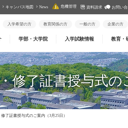
危機管理
キャンパス地図
News
資料請求
お問い合
入学希望の方
教育関係の方
一般の方
企業の方
介
学部・大学院
入学試験情報
教育・
記・修了証書授与式のご
・修了証書授与式のご案内（3月25日）