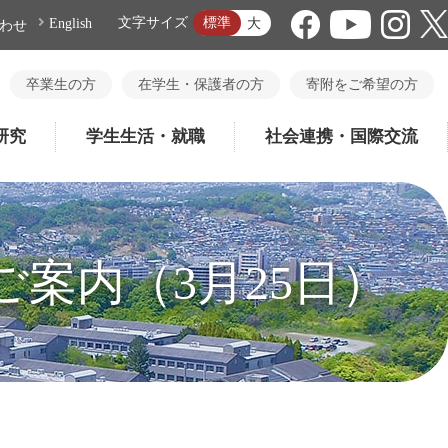
標準
文字サイズ
大
English
わせ
卒業生の方
在学生・保護者の方
寄附をご希望の方
研究
学生生活・就職
社会連携・国際交流
案内（3月25日）