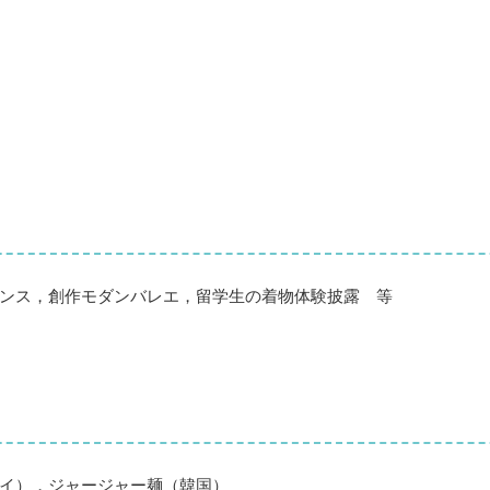
ス，創作モダンバレエ，留学生の着物体験披露 等
イ），ジャージャー麺（韓国）