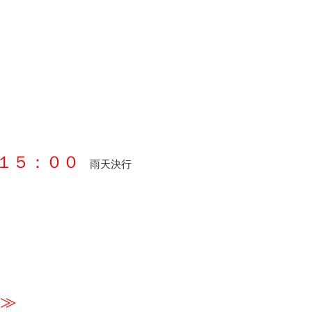
１５：００
雨天決行
側≫