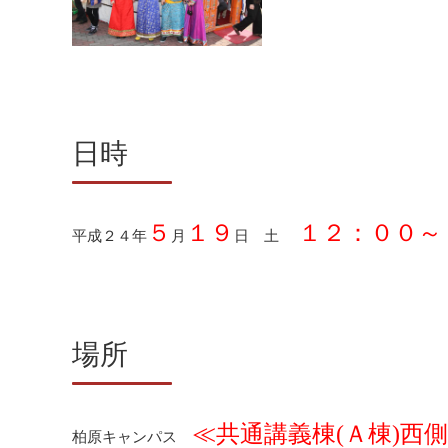
日時
５
１９
１２：００～
平成２４年
月
日 土
場所
≪共通講義棟(Ａ棟)西
柏原キャンパス