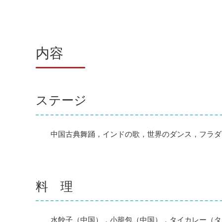
内容
ステージ
中国古典舞踊，インドの歌，世界のダンス，フラダン
料 理
水餃子（中国），小籠包（中国），タイカレー（タ