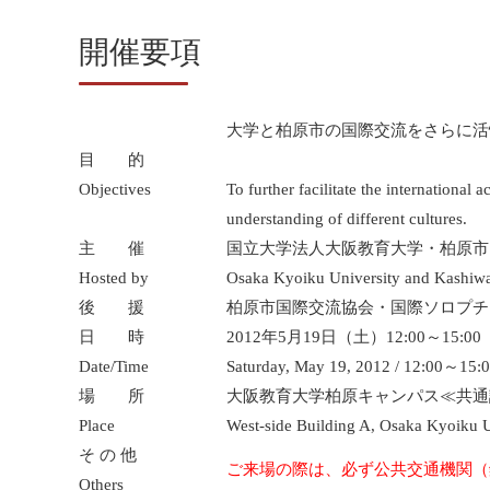
開催要項
大学と柏原市の国際交流をさらに活
目 的
Objectives
To further facilitate the international 
understanding of different cultures.
主 催
国立大学法人大阪教育大学・柏原市
Hosted by
Osaka Kyoiku University and Kashiwa
後 援
柏原市国際交流協会・国際ソロプチ
日 時
2012年5月19日（土）12:00～15:00
Date/Time
Saturday, May 19, 2012 / 12:00～15:
場 所
大阪教育大学柏原キャンパス≪共通
Place
West-side Building A, Osaka Kyoiku 
そ の 他
ご来場の際は、必ず公共交通機関（
Others