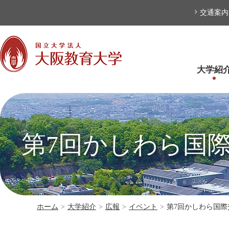
本文へ
交通案内
大学紹
第7回かしわら国際
ホーム
>
大学紹介
>
広報
>
イベント
>
第7回かしわら国際