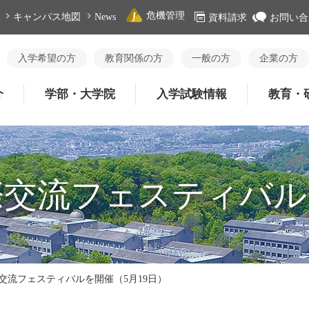
危機管理
キャンパス地図
News
資料請求
お問い合
入学希望の方
教育関係の方
一般の方
企業の方
介
学部・大学院
入学試験情報
教育・
交流フェスティバル
交流フェスティバルを開催（5月19日）