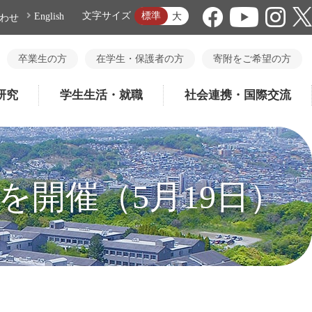
標準
文字サイズ
大
English
わせ
卒業生の方
在学生・保護者の方
寄附をご希望の方
研究
学生生活・就職
社会連携・国際交流
を開催（5月19日）