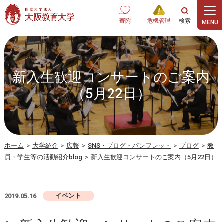
本文へ
寄附
危機管理
新入生歓迎コンサートのご案内
（5月22日）
ホーム
>
大学紹介
>
広報
>
SNS・ブログ・パンフレット
>
ブログ
>
教
員・学生等の活動紹介blog
>
新入生歓迎コンサートのご案内（5月22日）
イベント
2019.05.16