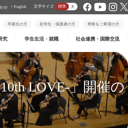
標準
文字サイズ
大
English
わせ
卒業生の方
在学生・保護者の方
寄附をご希望の方
研究
学生生活・就職
社会連携・国際交流
-10th LOVE-」開催の