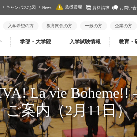
危機管理
キャンパス地図
News
資料請求
お問い合
入学希望の方
教育関係の方
一般の方
企業の方
介
学部・大学院
入学試験情報
教育・
La vie Boheme!! 
ご案内（2月11日）