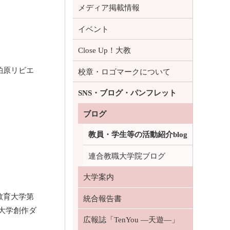
メディア掲載情報
イベント
Close Up！大教
に柏原リビエ
校章・ロゴマークについて
SNS・ブログ・パンフレット
ブログ
教員・学生等の活動紹介blog
連合教職大学院ブログ
大学案内
教育大学第
統合報告書
大学創作ダ
広報誌「TenYou ―天遊―」