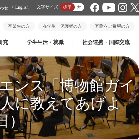
標準
文字サイズ
大
English
わせ
卒業生の方
在学生・保護者の方
寄附をご希望の方
研究
学生生活・就職
社会連携・国際交流
エンス「博物館ガイ
国人に教えてあげよ
日）