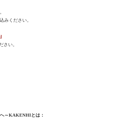
。
込みください。
l
ださい。
～KAKENHIとは：