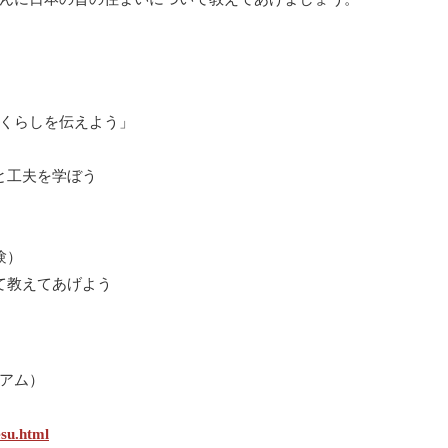
）
くらしを伝えよう」
と工夫を学ぼう
験）
て教えてあげよう
アム）
su.html