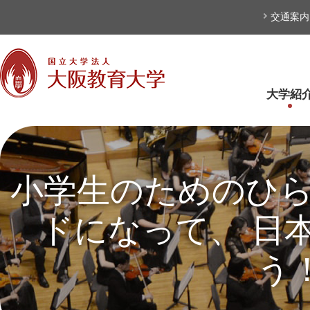
本文へ
交通案内
大学紹
小学生のためのひ
ドになって、 日
う