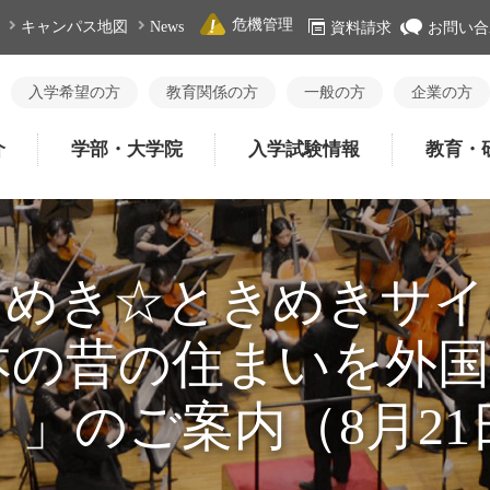
危機管理
キャンパス地図
News
資料請求
お問い合
入学希望の方
教育関係の方
一般の方
企業の方
介
学部・大学院
入学試験情報
教育・
らめき☆ときめきサイ
本の昔の住まいを外
！」のご案内（8月21