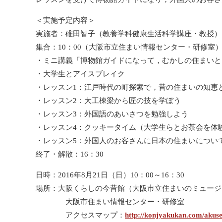
＜実施予定内容＞
実施者：碓田智子（教養学科健康生活科学講座・教授）
集合：10：00（大阪市立住まい情報センター・研修室
・ミニ講義「博物館ガイドになって，むかしの住まいと
・大学生とアイスブレイク
・レッスン1：江戸時代の町探索で，昔の住まいの知恵
・レッスン2：大工棟梁から匠の技を学ぼう
・レッスン3：外国語のあいさつを勉強しよう
・レッスン4：クッキータイム（大学生らとお茶会を体
・レッスン5：外国人のお客さんに日本の住まいについ
終了・解散：16：30
日時：2016年8月21日（日）10：00～16：30
場所：大阪くらしの今昔館（大阪市立住まいのミュージ
大阪市住まい情報センター・研修室
アクセスマップ：
http://konjyakukan.com/akuse