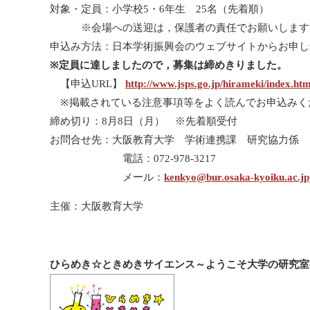
対象・定員：小学校5・6年生 25名（先着順）
※会場への送迎は，保護者の責任でお願いします
申込み方法：日本学術振興会のウェブサイトからお申し
※定員に達しましたので，募集は締めきりました。
【申込URL】
http://www.jsps.go.jp/hirameki/index.htm
※掲載されている注意事項等をよく読んでお申込みく
締め切り：8月8日（月） ※先着順受付
お問合せ先：大阪教育大学 学術連携課 研究協力係
電話：072-978-3217
メール：
kenkyo@bur.osaka-kyoiku.ac.jp
主催：大阪教育大学
ひらめき☆ときめきサイエンス～ようこそ大学の研究室へ