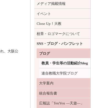
メディア掲載情報
イベント
Close Up！大教
校章・ロゴマークについて
SNS・ブログ・パンフレット
され、大阪公
ブログ
教員・学生等の活動紹介blog
連合教職大学院ブログ
大学案内
統合報告書
広報誌「TenYou ―天遊―」