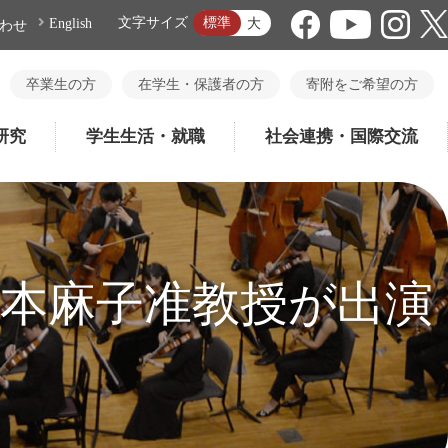
標準
文字サイズ
大
English
わせ
卒業生の方
在学生・保護者の方
寄附をご希望の方
研究
学生生活・就職
社会連携・国際交流
本麻子准教授が出演