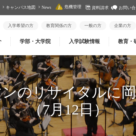
危機管理
キャンパス地図
News
資料請求
お問い合
入学希望の方
教育関係の方
一般の方
企業の方
介
学部・大学院
入学試験情報
教育・
マンのリサイタルに岡
（7月12日）