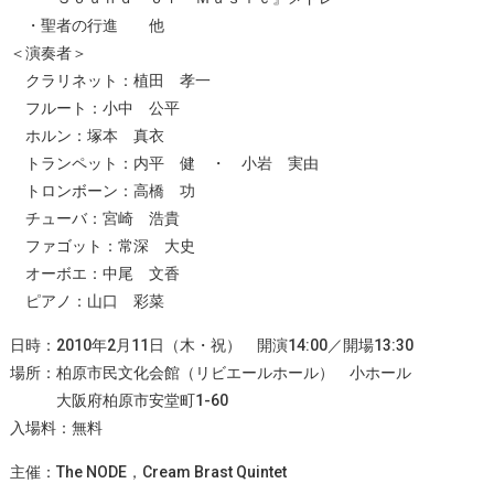
・聖者の行進 他
＜演奏者＞
クラリネット：植田 孝一
フルート：小中 公平
ホルン：塚本 真衣
トランペット：内平 健 ・ 小岩 実由
トロンボーン：高橋 功
チューバ：宮崎 浩貴
ファゴット：常深 大史
オーボエ：中尾 文香
ピアノ：山口 彩菜
日時：2010年2月11日（木・祝） 開演14:00／開場13:30
場所：柏原市民文化会館（リビエールホール） 小ホール
大阪府柏原市安堂町1-60
入場料：無料
主催：The NODE，Cream Brast Quintet