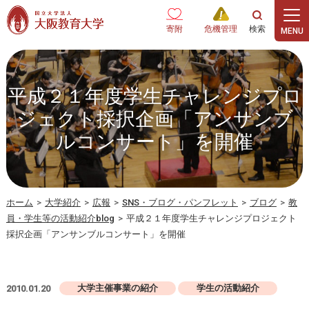
本文へ
寄附
危機管理
平成２１年度学生チャレンジプロ
ジェクト採択企画「アンサンブ
ルコンサート」を開催
ホーム
>
大学紹介
>
広報
>
SNS・ブログ・パンフレット
>
ブログ
>
教
員・学生等の活動紹介blog
>
平成２１年度学生チャレンジプロジェクト
採択企画「アンサンブルコンサート」を開催
大学主催事業の紹介
学生の活動紹介
2010.01.20