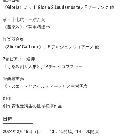
《Gloria》より 1. Gloria 2.Laudamus te／F.プーランク 他
箏・⼗七絃・三絃合奏
《四季彩》／菊重精峰 他
打楽器合奏
《Stinkinʼ Garbage》／E.アルジェンツィアーノ 他
2台ピアノ・連弾
《くるみ割り⼈形》／P.チャイコフスキー
管楽器重奏
《メヌエットとスケルティーノ》／中村匡寿
創作
創作表現受講⽣の世界初演作品
日時
2024年2月18日（日） 13：15開場／14：00開演