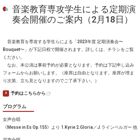
⾳楽教育専攻学⽣による定期演
奏会開催のご案内（2⽉18⽇）
⾳楽教育を専攻する学⽣らによる「2023年度 定期演奏会〜
Bouquet〜」が下記⽇程で開催されます。詳しくは、チラシをご覧
ください。
なお、本公演は事前予約が必要となります。予約は下記申し込み
フォームからお願いします。（座席は⾃由となります。座席が埋ま
り次第、⽴ち⾒となりますのでご了承下さい。）
予約はこちらから
プログラム
⼥声合唱
《Messe in Es Op.155》より 1.Kyrie 2.Gloria／J.ラインベルガー 他
混声合唱