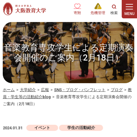
本文へ
寄附
危機管理
⾳楽教育専攻学⽣による定期演奏
会開催のご案内（2⽉18⽇）
ホーム
>
大学紹介
>
広報
>
SNS・ブログ・パンフレット
>
ブログ
>
教
員・学生等の活動紹介blog
>
⾳楽教育専攻学⽣による定期演奏会開催の
ご案内（2⽉18⽇）
イベント
学生の活動紹介
2024.01.31