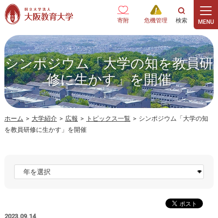
本文へ
寄附
危機管理
シンポジウム「大学の知を教員研
修に生かす」を開催
ホーム
>
大学紹介
>
広報
>
トピックス一覧
>
シンポジウム「大学の知
を教員研修に生かす」を開催
2023.09.14