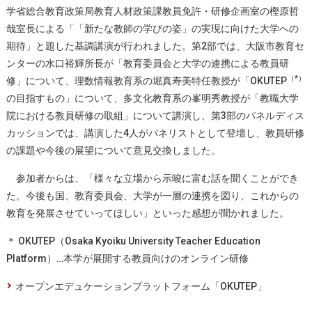
学省総合教育政策局教育人材政策課教員免許・研修企画室の樫原哲
哉室長による「「新たな教師の学びの姿」の実現に向けた大学への
期待」と題した基調講演が行われました。第2部では、大阪市教育セ
ンターの水口裕輝所長が「教育委員会と大学の連携による教員研
（*）
修」について、理数情報教育系の堀真寿美特任教授が「OKUTEP
の目指すもの」について、多文化教育系の峯明秀教授が「教職大学
院における教員研修の取組」について講演し、第3部のパネルディス
カッションでは、講演した4人がパネリストとして登壇し、教員研修
の課題や今後の展望について意見交換しました。
参加者からは、「様々な立場から示唆に富む話を聞くことができ
た。今後も国、教育委員会、大学が一層の連携を図り、これからの
教育を発展させていってほしい」といった感想が聞かれました。
＊ OKUTEP（Osaka Kyoiku University Teacher Education
Platform）…本学が展開する教員向けのオンライン研修
オープンエデュケーションプラットフォーム「OKUTEP」