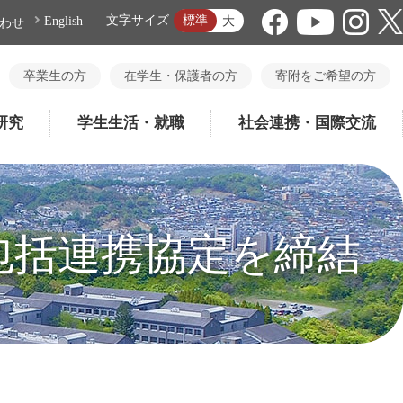
標準
文字サイズ
大
English
わせ
卒業生の方
在学生・保護者の方
寄附をご希望の方
研究
学生生活・就職
社会連携・国際交流
包括連携協定を締結