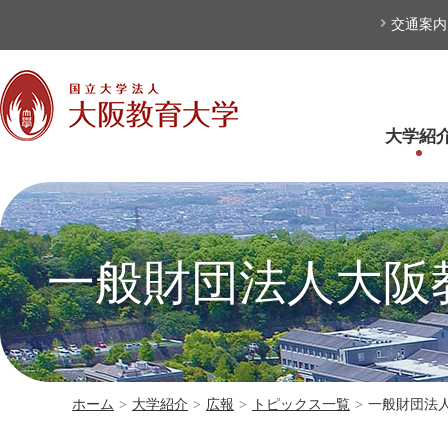
本文へ
交通案内
大学紹
一般財団法人大阪
ホーム
>
大学紹介
>
広報
>
トピックス一覧
>
一般財団法