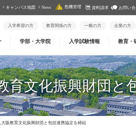
危機管理
キャンパス地図
News
資料請求
お問い合
入学希望の方
教育関係の方
一般の方
企業の方
介
学部・大学院
入学試験情報
教育・
教育文化振興財団と
人大阪教育文化振興財団と包括連携協定を締結