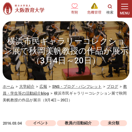
本文へ
寄附
危機管理
横浜市民ギャラリーコレクショ
ン展で秋岡美帆教授の作品が展示
（3月4日～20日）
ホーム
>
大学紹介
>
広報
>
SNS・ブログ・パンフレット
>
ブログ
>
教
員・学生等の活動紹介blog
>
横浜市民ギャラリーコレクション展で秋岡
美帆教授の作品が展示（3月4日～20日）
イベント
教員の活動紹介
未分類
2016.03.04