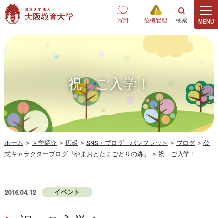
本文へ
寄附
危機管理
祝 ご入学！
ホーム
>
大学紹介
>
広報
>
SNS・ブログ・パンフレット
>
ブログ
>
公
式キャラクターブログ『やまおとたまごどりの森』
>
祝 ご入学！
イベント
2016.04.12