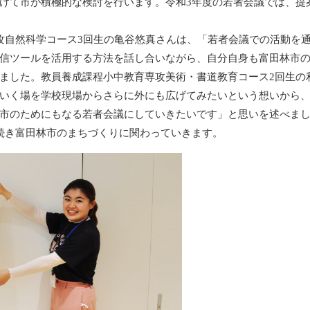
けて市が積極的な検討を行います。令和3年度の若者会議では、提
自然科学コース3回生の亀谷悠真さんは、「若者会議での活動を
信ツールを活用する方法を話し合いながら、自分自身も富田林市
ました。教員養成課程小中教育専攻美術・書道教育コース2回生の
いく場を学校現場からさらに外にも広げてみたいという想いから
市のためにもなる若者会議にしていきたいです」と思いを述べま
続き富田林市のまちづくりに関わっていきます。