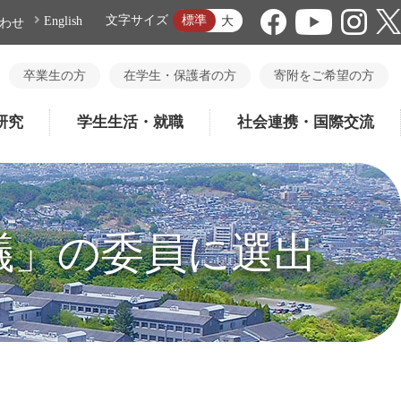
標準
文字サイズ
大
English
わせ
卒業生の方
在学生・保護者の方
寄附をご希望の方
研究
学生生活・就職
社会連携・国際交流
議」の委員に選出