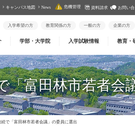
危機管理
キャンパス地図
News
資料請求
お問い合
入学希望の方
教育関係の方
一般の方
企業の方
介
学部・大学院
入学試験情報
教育・
で「富田林市若者会
連続で「富田林市若者会議」の委員に選出