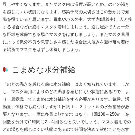
昇しやすくなります。またマスク内は湿度が高いため、のどの渇き
を感じにくい状態になります。感染予防の大切さはこの数か月で知
識を得ていると思います。電車やバスの中、大学内(講義中)、人と接
する場合などは必ずマスクを着用しましょう。逆に屋外で人と十分
な距離を確保できる場合マスクをはずしましょう。またマスク着用
によって気分不良や息苦しさを感じた場合は人混みを避け落ち着け
る場所でマスクをはずし休養しましょう。
こまめな水分補給
「のどの渇きを感じる前に水分補給」はよく知られています。しか
し、マスク着用によりのどの渇きを感じにくい状態にあるので、よ
り一層意識してこまめに水分補給をする必要があります。気候、活
動量、体格でも異なりますが１日約１．２リットルの水分補給が必
要となります。一度に多量に飲むのではなく、1回200～250ｍｌを
回数を分けて(1時間に2～4回)飲むと良いでしょう。マスク着用での
どの渇きを感じにくい状態にあるので時間を決めて飲むことをおす