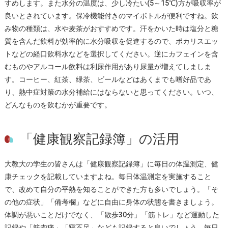
すめします。また水分の温度は、少し冷たい(5～15℃)方が吸収率が
良いとされています。保冷機能付きのマイボトルが便利ですね。飲
み物の種類は、水や麦茶がおすすめです。汗をかいた時は塩分と糖
質を含んだ飲料が効率的に水分吸収を促進するので、ポカリスエッ
トなどの経口飲料水などを選択してください。逆にカフェインを含
むものやアルコール飲料は利尿作用があり尿量が増えてしましま
す。コーヒー、紅茶、緑茶、ビールなどはあくまでも嗜好品であ
り、熱中症対策の水分補給にはならないと思ってください。いつ、
どんなものを飲むかが重要です。
「健康観察記録簿」の活用
大教大の学生の皆さんは「健康観察記録簿」に毎日の体温測定、健
康チェックを記載していますよね。毎日体温測定を実施すること
で、改めて自分の平熱を知ることができた方も多いでしょう。「そ
の他の症状」「備考欄」などに自由に身体の状態を書きましょう。
体調が悪いことだけでなく、「散歩30分」「筋トレ」など運動した
記録や「筋肉痛」「寝不足」なども記録すると良いでしょう。毎日