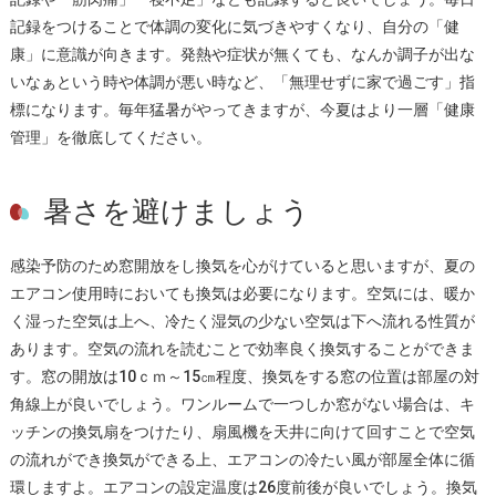
記録をつけることで体調の変化に気づきやすくなり、自分の「健
康」に意識が向きます。発熱や症状が無くても、なんか調子が出な
いなぁという時や体調が悪い時など、「無理せずに家で過ごす」指
標になります。毎年猛暑がやってきますが、今夏はより一層「健康
管理」を徹底してください。
暑さを避けましょう
感染予防のため窓開放をし換気を心がけていると思いますが、夏の
エアコン使用時においても換気は必要になります。空気には、暖か
く湿った空気は上へ、冷たく湿気の少ない空気は下へ流れる性質が
あります。空気の流れを読むことで効率良く換気することができま
す。窓の開放は10ｃｍ～15㎝程度、換気をする窓の位置は部屋の対
角線上が良いでしょう。ワンルームで一つしか窓がない場合は、キ
ッチンの換気扇をつけたり、扇風機を天井に向けて回すことで空気
の流れができ換気ができる上、エアコンの冷たい風が部屋全体に循
環しますよ。エアコンの設定温度は26度前後が良いでしょう。換気