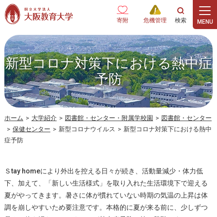
本文へ
寄附
危機管理
新型コロナ対策下における熱中症
予防
ホーム
>
大学紹介
>
図書館・センター・附属学校園
>
図書館・センター
>
保健センター
>
新型コロナウイルス
>
新型コロナ対策下における熱中
症予防
Ｓtay homeにより外出を控える日々が続き、活動量減少・体力低
下、加えて、「新しい生活様式」を取り入れた生活環境下で迎える
夏がやってきます。暑さに体が慣れていない時期の気温の上昇は体
調を崩しやすいため要注意です。本格的に夏が来る前に、少しずつ