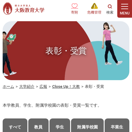
本文へ
寄附
危機管理
表彰・受賞
ホーム
>
大学紹介
>
広報
>
Close Up！大教
>
表彰・受賞
本学教員、学生、附属学校園の表彰・受賞一覧です。
すべて
教員
学生
附属学校園
卒業生