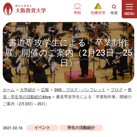
本文へ
寄附
危機管理
書道専攻学生による「卒業制作
展」開催のご案内（2月23日～25
日）
ホーム
>
大学紹介
>
広報
>
SNS・ブログ・パンフレット
>
ブログ
>
教
員・学生等の活動紹介blog
>
書道専攻学生による「卒業制作展」開催の
ご案内（2月23日～25日）
イベント
学生の活動紹介
2021.02.16