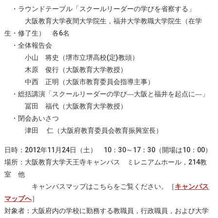
・ラウンドテーブル「スクールリーダーの学びを省察する」
大阪教育大学夜間大学院生，福井大学教職大学院生（在学
生・修了生） 各6名
・全体報告会
小山 将史（堺市立堺高校(定)教頭）
木原 俊行（大阪教育大学教授）
中西 正明（大阪市教育委員会指導主事）
・総括講演「スクールリーダーの学び―大阪と福井を起点に―」
冨田 福代（大阪教育大学教授）
・閉会あいさつ
津田 仁（大阪府教育委員会教育振興室長）
日時：2012年11月24日（土） 10：30～17：30（開場は10：00）
場所：大阪教育大学天王寺キャンパス ミレニアムホール，214教
室 他
キャンパスマップはこちらをご覧ください。［
キャンパス
マップへ
］
対象者：大阪府内の学校に勤務する教職員，行政職員，および大学