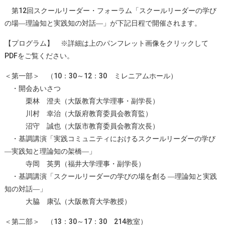
第12回スクールリーダー・フォーラム「スクールリーダーの学び
の場―理論知と実践知の対話―」が下記日程で開催されます。
【プログラム】 ※詳細は上のパンフレット画像をクリックして
PDFをご覧ください。
＜第一部＞ （10：30～12：30 ミレニアムホール）
・開会あいさつ
栗林 澄夫（大阪教育大学理事・副学長）
川村 幸治（大阪府教育委員会教育監）
沼守 誠也（大阪市教育委員会教育次長）
・基調講演「実践コミュニティにおけるスクールリーダーの学び
―実践知と理論知の架橋―」
寺岡 英男（福井大学理事・副学長）
・基調講演「スクールリーダーの学びの場を創る ―理論知と実践
知の対話―」
大脇 康弘（大阪教育大学教授）
＜第二部＞ （13：30～17：30 214教室）