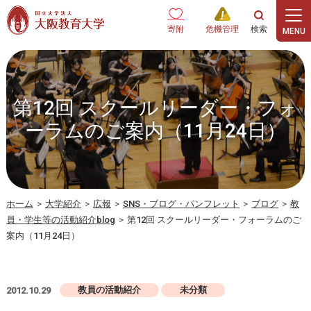
本文へ
寄附
危機管理
第12回 スクールリーダー・フォ
ーラムのご案内（11月24日）
ホーム
>
大学紹介
>
広報
>
SNS・ブログ・パンフレット
>
ブログ
>
教
員・学生等の活動紹介blog
>
第12回 スクールリーダー・フォーラムのご
案内（11月24日）
教員の活動紹介
未分類
2012.10.29