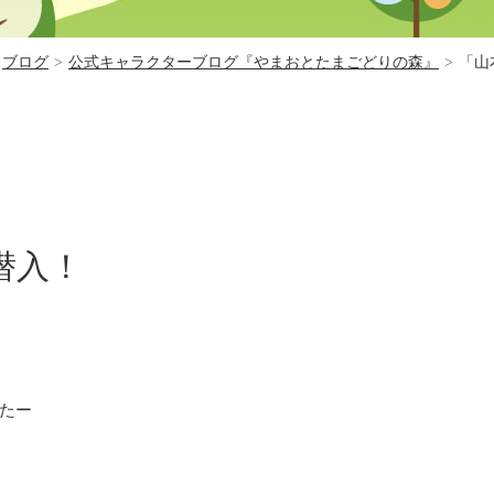
ブログ
>
公式キャラクターブログ『やまおとたまごどりの森』
>
「山
潜入！
たー