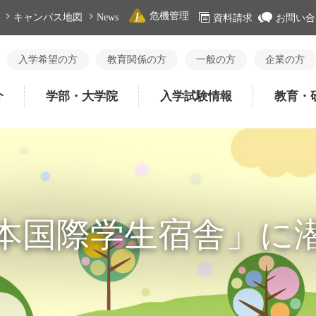
危機管理
キャンパス地図
News
資料請求
お問い合
入学希望の方
教育関係の方
一般の方
企業の方
介
学部・大学院
入学試験情報
教育・
本国際学生宿舎」に