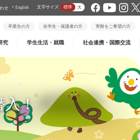
標準
文字サイズ
大
English
わせ
卒業生の方
在学生・保護者の方
寄附をご希望の方
研究
学生生活・就職
社会連携・国際交流
潜入！