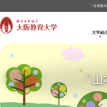
本文へ
交通案内
大学紹
「山