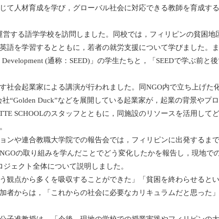
じて人材育成を学び，グローバル社会に対応できる教師を育成す
法人が運営する語学学校を訪問しました。同校では，フィリピンの貧困地
英語を学習するとともに，若者の就労支援について学びました。
preneurial Development (通称：SEED)」の学生たちと，「SEEDで学ぶ
す社会起業家による講演が行われました。同NGO内で立ち上げた
ay”，食品会社“Golden Duck”などを展開している起業家が，起業の背景や
TTE SCHOOLのスタッフとともに，同施設のリソースを活用して
。
ョンや連合教職大学院での報告会では，フィリピンに出発するまで
NGOの取り組みを学んだことでどう変化したかを報告し，現地で
ロジェクト全体について説明しました。
う観点から多くを吸収することができた」「貧困を終わらせるとい
加者からは，「これからの社会に必要なカリキュラムだと思った
公子准教授は，「今後，現地の学校での授業実践やフィリピンの大