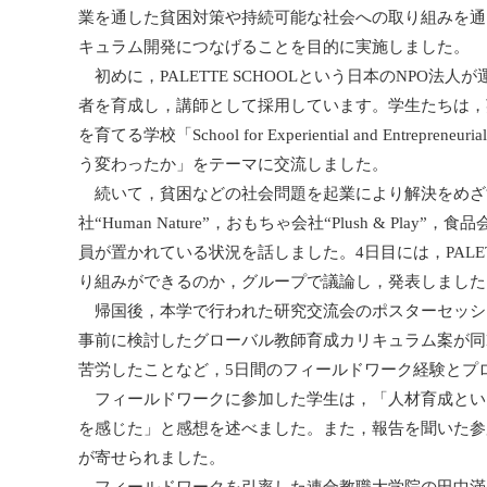
業を通した貧困対策や持続可能な社会への取り組みを通
キュラム開発につなげることを目的に実施しました。
初めに，PALETTE SCHOOLという日本のNPO
者を育成し，講師として採用しています。学生たちは，
を育てる学校「School for Experiential and Entre
う変わったか」をテーマに交流しました。
続いて，貧困などの社会問題を起業により解決をめざ
社“Human Nature”，おもちゃ会社“Plush & Pl
員が置かれている状況を話しました。4日目には，PALE
り組みができるのか，グループで議論し，発表しました
帰国後，本学で行われた研究交流会のポスターセッシ
事前に検討したグローバル教師育成カリキュラム案が同
苦労したことなど，5日間のフィールドワーク経験とプ
フィールドワークに参加した学生は，「人材育成とい
を感じた」と感想を述べました。また，報告を聞いた参
が寄せられました。
フィールドワークを引率した連合教職大学院の田中滿