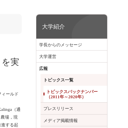
大学紹介
学長からのメッセージ
大学運営
クを実
広報
トピックス一覧
トピックスバックナンバー
でフィールド
（2011年～2020年）
プレスリリース
linga（通
，農場，現
メディア掲載情報
推進する起