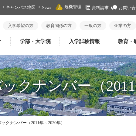
危機管理
キャンパス地図
News
資料請求
お問い合
入学希望の方
教育関係の方
一般の方
企業の方
介
学部・大学院
入学試験情報
教育・
クナンバー（2011
ックナンバー（2011年～2020年）