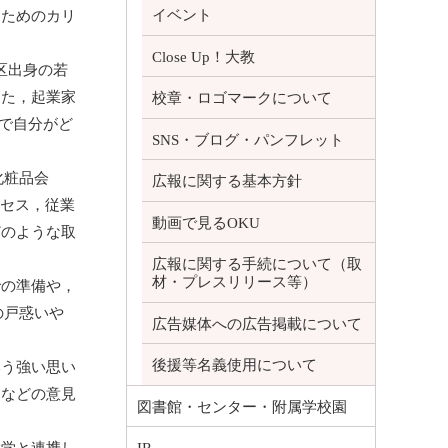
イベント
るためのカリ
Close Up！大教
区出身の若
また，起業家
校章・ロゴマークについて
前と後で自分がど
SNS・ブログ・パンフレット
化粧品会
広報に関する基本方針
プロセス，従業
動画で見るOKU
どのような取
広報に関する手続について（取
材・プレスリリース等）
の準備や，
の戸惑いや
広告媒体への広告掲載について
後援等名義使用について
う強い思い
」などの意見
図書館・センター・附属学校園
学と連携し