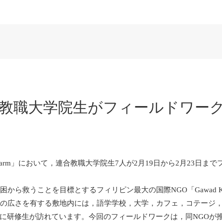
で教職大学院生がフィールドワー
ed Farm」において，連合教職大学院生7人が2月19日から2月23日ま
万世帯を貧困から救うことを目標とするフィリピン最大の国際NGO「Gawad Ka
個分の広さを有する敷地内には，語学学校，大学，カフェ，コテージ
に研修生が訪れています。今回のフィールドワークは，同NGOが