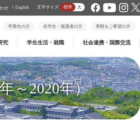
標準
文字サイズ
大
English
わせ
卒業生の方
在学生・保護者の方
寄附をご希望の方
研究
学生生活・就職
社会連携・国際交流
年～2020年）