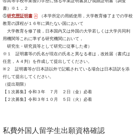
④高等学校卒業後の学歴に係る卒業証明書及び成績証明書（調査
書）※１，２
⑤
研究歴証明書
（本学所定の用紙使用，大学教育修了までの学校
教育の課程が１６年に満たない国において
大学教育を修了後，日本国内又は外国の大学若しくは大学共同利
用機関等これに準ずる研究機関において，
研究生・研究員等として研究に従事した者）
※１ 証明書等の氏名が現在の氏名と異なる者は，改姓届（書式は
任意，Ａ４判）を作成して提出してください。
※２ 証明書等が日本語以外で記載されている場合は日本語訳を添
付して提出してください。
（提出期限）
【１次募集】令和３年 ７月 ２日（金）必着
【２次募集】令和３年１０月 ５日（火）必着
私費外国人留学生出願資格確認