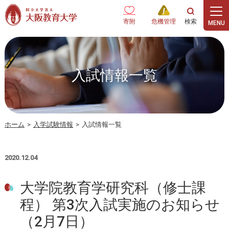
本文へ
寄附
危機管理
入試情報一覧
ホーム
>
入学試験情報
>
入試情報一覧
2020.12.04
大学院教育学研究科（修士課
程） 第3次入試実施のお知らせ
（2月7日）