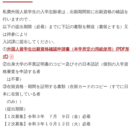
私費外国人留学生の入学志願者は，出願期間前に出願資格の確認を
行いますので，
以下の提出期限（必着）までに下記の書類を郵送（書留とする）又
は持参により
入試課に提出してください。
①
外国人留学生出願資格確認申請書（本学所定の用紙使用）(PDF形
式)
②出身大学の卒業証明書のコピー及びその日本語訳（個別の入学資
格審査を申請する者
は不要）
③在留資格・期間を証明する書類（在留カードのコピー（すでに日
本に在留している者
のみ））
（提出期限）
【１次募集】令和３年 ７月 ９日（金）必着
【２次募集】令和３年１０月１２日（火）必着