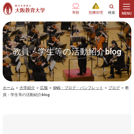
本文へ
寄附
危機管理
教員・学生等の活動紹介blog
ホーム
>
大学紹介
>
広報
>
SNS・ブログ・パンフレット
>
ブログ
>
教
員・学生等の活動紹介blog