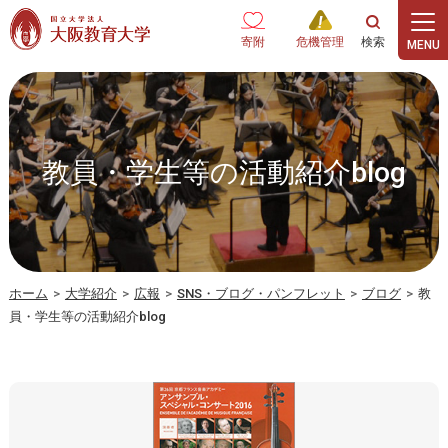
本文へ
寄附
危機管理
教員・学生等の活動紹介blog
ホーム
>
大学紹介
>
広報
>
SNS・ブログ・パンフレット
>
ブログ
>
教
員・学生等の活動紹介blog