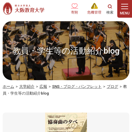
本文へ
寄附
危機管理
教員・学生等の活動紹介blog
ホーム
>
大学紹介
>
広報
>
SNS・ブログ・パンフレット
>
ブログ
>
教
員・学生等の活動紹介blog