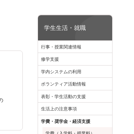
学生生活・就職
行事・授業関連情報
修学支援
学内システムの利用
ボランティア活動情報
］
表彰・学生活動の支援
の
生活上の注意事項
学費・奨学金・経済支援
学費（入学料・授業料）