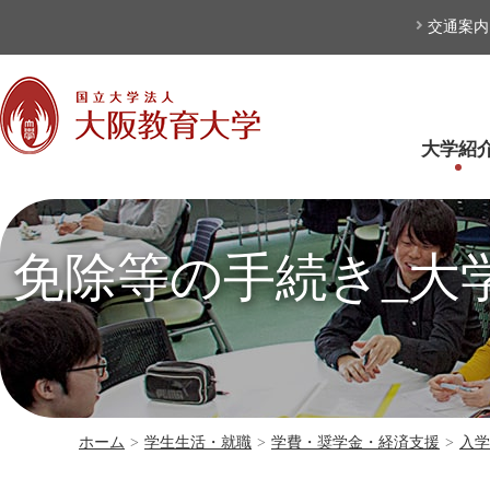
本文へ
交通案内
大学紹
免除等の手続き_大
ホーム
>
学生生活・就職
>
学費・奨学金・経済支援
>
入学