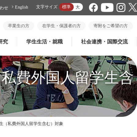
標準
文字サイズ
大
English
わせ
卒業生の方
在学生・保護者の方
寄附をご希望の方
研究
学生生活・就職
社会連携・国際交流
（私費外国人留学生含
科生（私費外国人留学生含む）対象