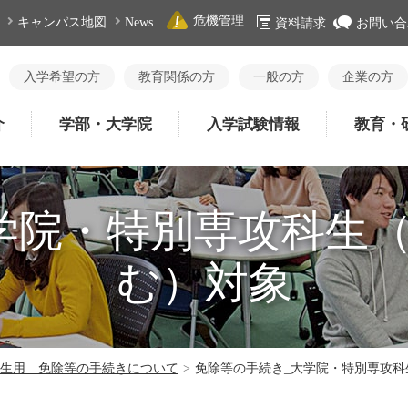
危機管理
キャンパス地図
News
資料請求
お問い合
入学希望の方
教育関係の方
一般の方
企業の方
介
学部・大学院
入学試験情報
教育・
学院・特別専攻科生
む）対象
生用 免除等の手続きについて
>
免除等の手続き_大学院・特別専攻