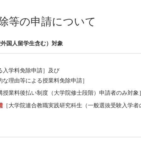
除等の申請について
費外国人留学生含む）対象
る入学料免除申請］及び
的な理由等による授業料免除申請］
構授業料後払い制度（大学院修士段階）申請者のみ対象
請
［大学院連合教職実践研究科生（一般選抜受験入学者