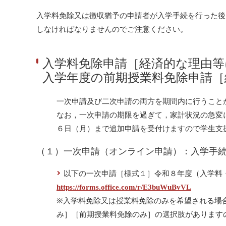
入学料免除又は徴収猶予の申請者が入学手続を行った後
しなければなりませんのでご注意ください。
入学料免除申請［経済的な理由等
入学年度の前期授業料免除申請［
一次申請及び二次申請の両方を期間内に行うこと
なお，一次申請の期限を過ぎて，家計状況の急変
６日（月）まで追加申請を受付けますので学生支
（１）一次申請（オンライン申請）：入学手
以下の一次申請［様式１］令和８年度（入学料
https://forms.office.com/r/E3buWuBvVL
※入学料免除又は授業料免除のみを希望される場
み］［前期授業料免除のみ］の選択肢があります