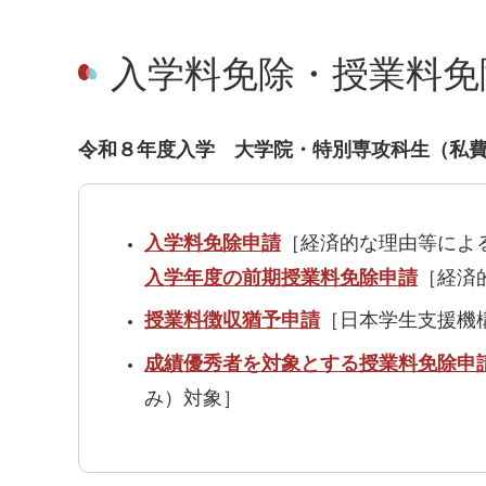
入学料免除・授業料免
令和８年度入学 大学院・特別専攻科生（私
入学料免除申請
［経済的な理由等によ
入学年度の前期授業料免除申請
［経済
授業料徴収猶予申請
［日本学生支援機
成績優秀者を対象とする授業料免除申
み）対象］