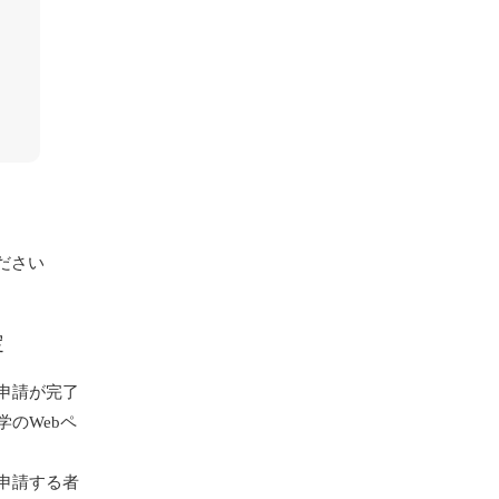
ださい
定
申請が完了
のWebペ
申請する者