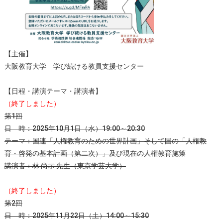
【主催】
大阪教育大学 学び続ける教員支援センター
【日程・講演テーマ・講演者】
（終了しました）
第1回
日 時：2025年10月1日（水）19:00～20:30
テーマ：国連「人権教育のための世界計画」そして国の「人権教
育・啓発の基本計画（第二次）」及び現在の人権教育施策
講演者：林 尚示 先生（東京学芸大学）
（終了しました）
第2回
日 時：2025年11月22日（土）14:00～15:30