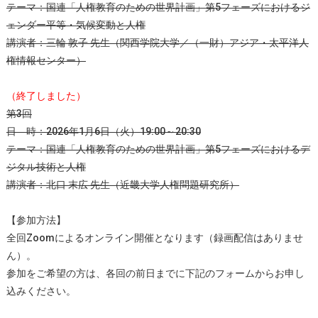
テーマ：国連「人権教育のための世界計画」第5フェーズにおけるジ
ェンダー平等・気候変動と人権
講演者：三輪 敦子 先生（関西学院大学／（一財）アジア・太平洋人
権情報センター）
（終了しました）
第3回
日 時：2026年1月6日（火）19:00～20:30
テーマ：国連「人権教育のための世界計画」第5フェーズにおけるデ
ジタル技術と人権
講演者：北口 末広 先生（近畿大学人権問題研究所）
【参加方法】
全回Zoomによるオンライン開催となります（録画配信はありませ
ん）。
参加をご希望の方は、各回の前日までに下記のフォームからお申し
込みください。