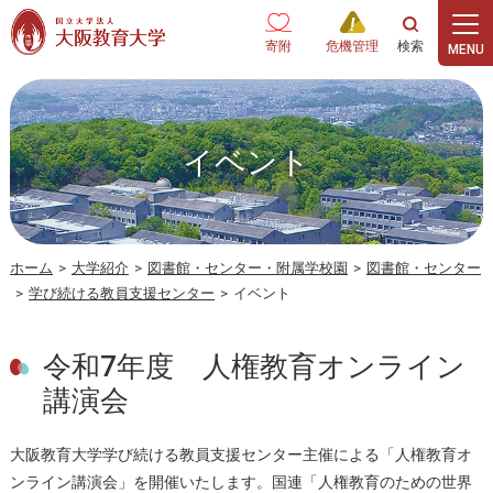
本文へ
寄附
危機管理
イベント
ホーム
>
大学紹介
>
図書館・センター・附属学校園
>
図書館・センター
>
学び続ける教員支援センター
>
イベント
令和7年度 人権教育オンライン
講演会
大阪教育大学学び続ける教員支援センター主催による「人権教育オ
ンライン講演会」を開催いたします。国連「人権教育のための世界