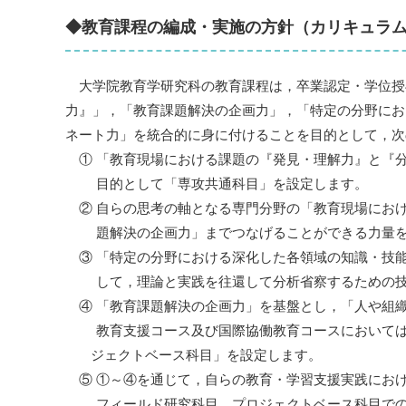
◆教育課程の編成・実施の方針（カリキュラ
大学院教育学研究科の教育課程は，卒業認定・学位授
力』」，「教育課題解決の企画力」，「特定の分野にお
ネート力」を統合的に身に付けることを目的として，次
① 「教育現場における課題の『発見・理解力』と『
目的として「専攻共通科目」を設定します。
② 自らの思考の軸となる専門分野の「教育現場にお
題解決の企画力」までつなげることができる力量を育
③ 「特定の分野における深化した各領域の知識・技
して，理論と実践を往還して分析省察するための技能
④ 「教育課題解決の企画力」を基盤とし，「人や組
教育支援コース及び国際協働教育コースにおいては「
ジェクトベース科目」を設定します。
⑤ ①～④を通じて，自らの教育・学習支援実践にお
フィールド研究科目，プロジェクトベース科目での学