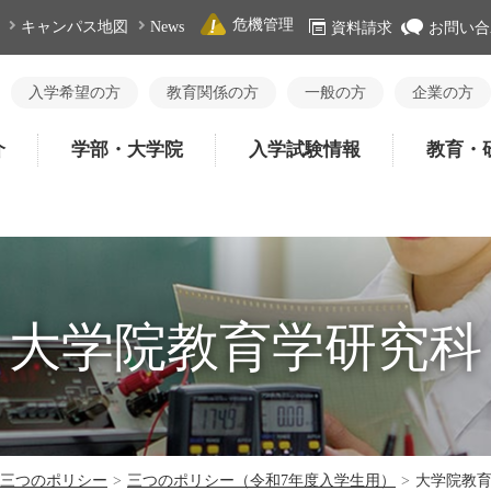
危機管理
キャンパス地図
News
資料請求
お問い合
入学希望の方
教育関係の方
一般の方
企業の方
介
学部・大学院
入学試験情報
教育・
大学院教育学研究科
三つのポリシー
>
三つのポリシー（令和7年度入学生用）
>
大学院教