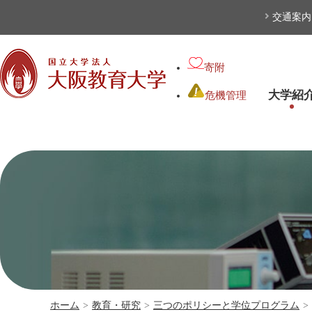
本文へ
交通案内
寄附
大学紹
危機管理
ホーム
>
教育・研究
>
三つのポリシーと学位プログラム
>