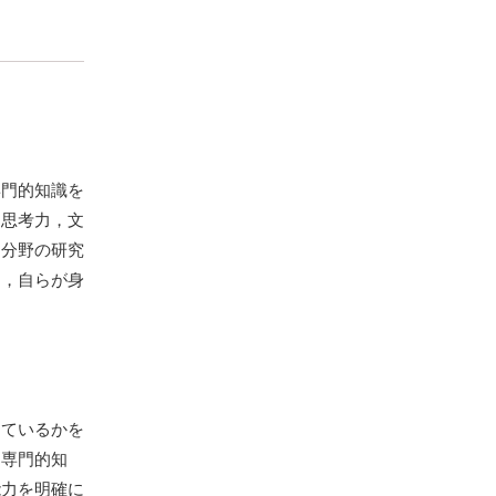
門的知識を
，思考力，文
門分野の研究
は，自らが身
しているかを
，専門的知
能力を明確に