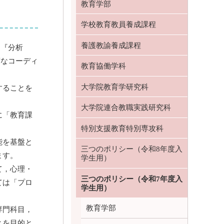
教育学部
学校教育教員養成課程
養護教諭養成課程
と『分析
度なコーディ
教育協働学科
大学院教育学研究科
することを
大学院連合教職実践研究科
に「教育課
特別支援教育特別専攻科
能を基盤と
三つのポリシー（令和8年度入
ます。
学生用）
て，心理・
三つのポリシー（令和7年度入
ては「プロ
学生用）
教育学部
専門科目，
とを目的と