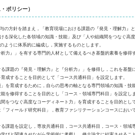
ム・ポリシー）
与の方針を踏まえ，「教育現場における課題の『発見・理解力』
ける深化した各領域の知識・技能」及び「人や組織間をつなぐ高
のように体系的に編成し，実施するものとします。
分析力』」を有する専門的人材として備えるべき基盤的素養を修得
ける課題の『発見・理解力』と『分析力』」を修得し，これを基盤
成することを目的として「コース共通科目」を設定します。
能」を育成するために，自らの思考の軸となる専門領域の知識・技
を修得することを目的とし「コース・領域専門科目」を設定し
織間をつなぐ高度なコーディネート力」を育成することを目的とし
フィールド研究科目」，教育ファシリテーションコースにおい
ける課題を設定し，専攻共通科目，コース共通科目，コース・領域
びと関連させながら学術的に考察し，修士論文に結実させるこ