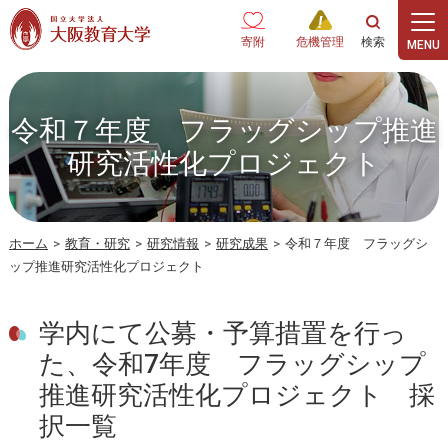
本文へ
寄附
危機管理
令和７年度 フラッグシップ推進
研究活性化プロジェクト
ホーム
>
教育・研究
>
研究情報
>
研究成果
>
令和７年度 フラッグシ
ップ推進研究活性化プロジェクト
学内にて公募・予算措置を行っ
た、令和7年度 フラッグシップ
推進研究活性化プロジェクト 採
択一覧