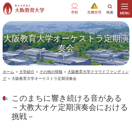
本文へ
寄附
危機管理
大阪教育大学オーケストラ定期演
奏会
ホーム
>
大学紹介
>
その他の情報
>
大阪教育大学クラウドファンディン
グ
>
大阪教育大学オーケストラ定期演奏会
このまちに響き続ける音がある
－大教大オケ定期演奏会における
挑戦－