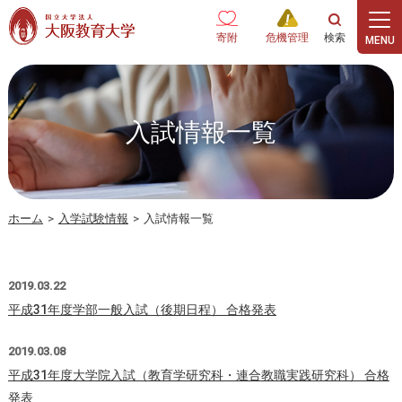
本文へ
寄附
危機管理
入試情報一覧
ホーム
>
入学試験情報
>
入試情報一覧
2019.03.22
平成31年度学部一般入試（後期日程） 合格発表
2019.03.08
平成31年度大学院入試（教育学研究科・連合教職実践研究科） 合格
発表