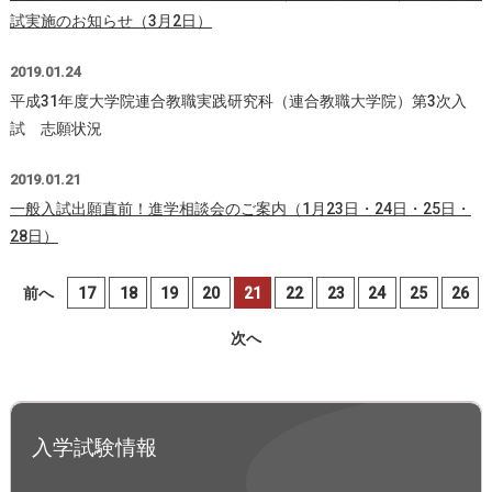
試実施のお知らせ（3月2日）
2019.01.24
平成31年度大学院連合教職実践研究科（連合教職大学院）第3次入
試 志願状況
2019.01.21
一般入試出願直前！進学相談会のご案内（1月23日・24日・25日・
28日）
前へ
17
18
19
20
21
22
23
24
25
26
次へ
入学試験情報