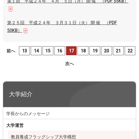
第１回 平成２４年 ４月 ５日（月） 開 催 （PDF 55KB）
第２５回 平成２４年 ３月３１日（火） 開 催 （PDF
50KB）
前へ
13
14
15
16
17
18
19
20
21
22
次へ
大学紹介
学長からのメッセージ
大学運営
教員養成フラッグシップ大学構想