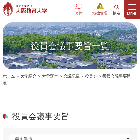
本文へ
寄附
危機管理
役員会議事要旨一覧
ホーム
>
大学紹介
>
大学運営
>
会議記録
>
役員会
>
役員会議事要旨一
覧
役員会議事要旨