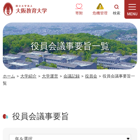
本文へ
寄附
危機管理
役員会議事要旨一覧
ホーム
>
大学紹介
>
大学運営
>
会議記録
>
役員会
>
役員会議事要旨一
覧
役員会議事要旨