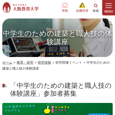
本文へ
寄附
危機管理
中学生のための建築と職人技の体
験講座
ホーム
>
教育・研究
>
研究情報
>
研究関連イベント
>
中学生のための
建築と職人技の体験講座
「中学生のための建築と職人技の
体験講座」参加者募集