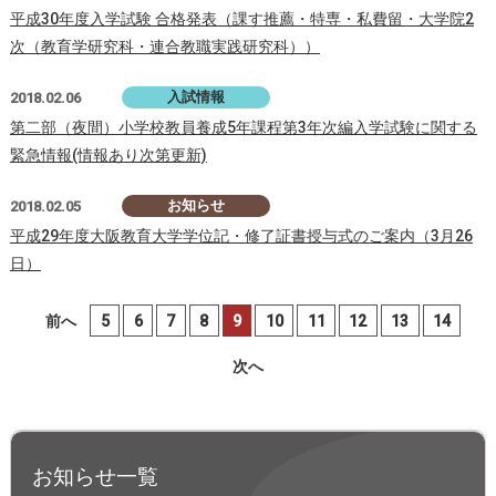
平成30年度入学試験 合格発表（課す推薦・特専・私費留・大学院2
次（教育学研究科・連合教職実践研究科））
入試情報
2018.02.06
第二部（夜間）小学校教員養成5年課程第3年次編入学試験に関する
緊急情報(情報あり次第更新)
お知らせ
2018.02.05
平成29年度大阪教育大学学位記・修了証書授与式のご案内（3月26
日）
前へ
5
6
7
8
9
10
11
12
13
14
次へ
お知らせ一覧