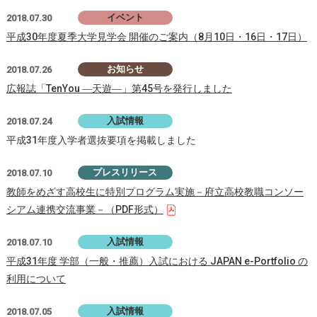
イベント
2018.07.30
平成30年度夏季大学見学会 開催のご案内（8月10日・16日・17日）
お知らせ
2018.07.26
広報誌「TenYou ―天遊―」第45号を発行しました
入試情報
2018.07.24
平成31年度入学者選抜要項を掲載しました
プレスリリース
2018.07.10
教師をめざす高校生に特別プログラム実施－府立高校教職コンソー
シアム連携交流事業－（PDF形式）
入試情報
2018.07.10
平成31年度 学部（一般・推薦）入試における JAPAN e-Portfolio の
利用について
入試情報
2018.07.05