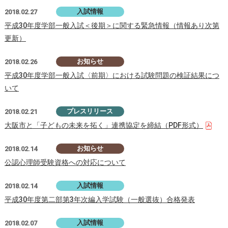
入試情報
2018.02.27
平成30年度学部一般入試＜後期＞に関する緊急情報（情報あり次第
更新）
お知らせ
2018.02.26
平成30年度学部一般入試〈前期〉における試験問題の検証結果につ
いて
プレスリリース
2018.02.21
大阪市と「子どもの未来を拓く」連携協定を締結（PDF形式）
お知らせ
2018.02.14
公認心理師受験資格への対応について
入試情報
2018.02.14
平成30年度第二部第3年次編入学試験（一般選抜）合格発表
入試情報
2018.02.07