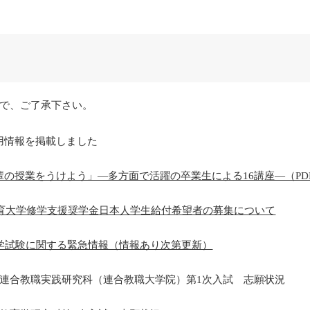
で、ご了承下さい。
用情報を掲載しました
輩の授業をうけよう」―多方面で活躍の卒業生による16講座―（PD
阪教育大学修学支援奨学金日本人学生給付希望者の募集について
入学試験に関する緊急情報（情報あり次第更新）
院連合教職実践研究科（連合教職大学院）第1次入試 志願状況