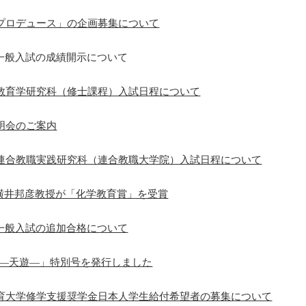
生プロデュース」の企画募集について
部一般入試の成績開示について
院教育学研究科（修士課程）入試日程について
説明会のご案内
学院連合教職実践研究科（連合教職大学院）入試日程について
横井邦彦教授が「化学教育賞」を受賞
部一般入試の追加合格について
ou ―天遊―」特別号を発行しました
阪教育大学修学支援奨学金日本人学生給付希望者の募集について