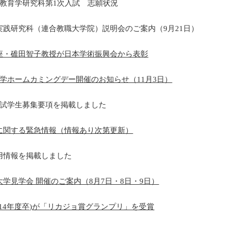
院教育学研究科第1次入試 志願状況
実践研究科（連合教職大学院）説明会のご案内（9月21日）
座・碓田智子教授が日本学術振興会から表彰
学ホームカミングデー開催のお知らせ（11月3日）
入試学生募集要項を掲載しました
に関する緊急情報（情報あり次第更新）
用情報を掲載しました
学見学会 開催のご案内（8月7日・8日・9日）
014年度卒)が「リカジョ賞グランプリ」を受賞