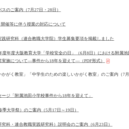
スのご案内（7月27日・28日）
ット開催等に伴う授業の対応について
実践研究科（連合教職大学院）学生募集要項を掲載しました
）年度年度大阪教育大学「学校安全の日」（6月8日）における附属
実施について―事件から18年を迎えて―（PDF形式）
いかがく教室」「中学生のための楽しいかがく教室」のご案内（7月
セージ「附属池田小学校事件から18年を迎えて」
（春季大学祭）のご案内（5月17日～19日）
研究科・連合教職実践研究科）説明会のご案内（6月23日）