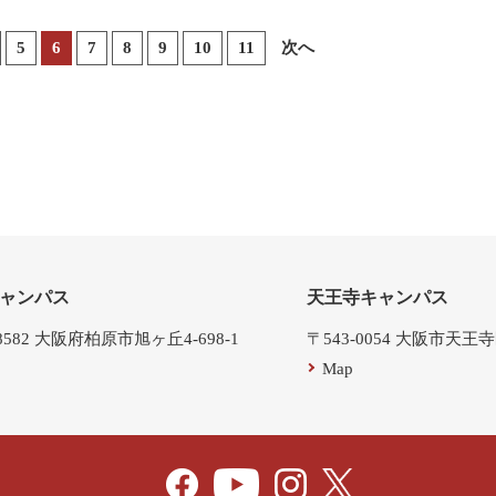
5
6
7
8
9
10
11
次へ
ャンパス
天王寺キャンパス
-8582 大阪府柏原市旭ヶ丘4-698-1
〒543-0054 大阪市天王
Map