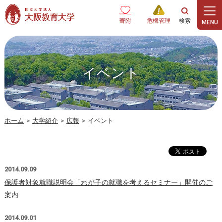
本文へ
寄附
危機管理
イベント
ホーム
>
大学紹介
>
広報
>
イベント
2014.09.09
保護者対象就職説明会「わが子の就職を考えるセミナー」開催のご
案内
2014.09.01