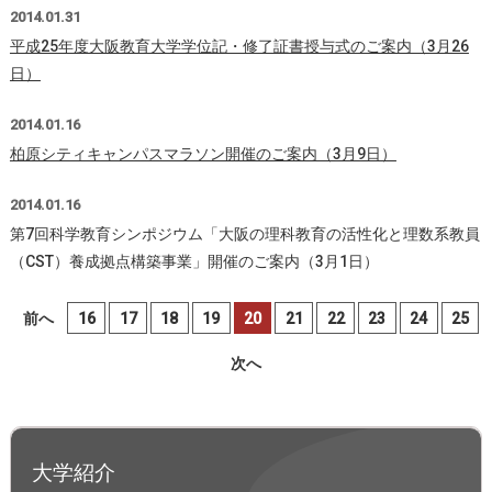
2014.01.31
平成25年度大阪教育大学学位記・修了証書授与式のご案内（3月26
日）
2014.01.16
柏原シティキャンパスマラソン開催のご案内（3月9日）
2014.01.16
第7回科学教育シンポジウム「大阪の理科教育の活性化と理数系教員
（CST）養成拠点構築事業」開催のご案内（3月1日）
前へ
16
17
18
19
20
21
22
23
24
25
次へ
大学紹介