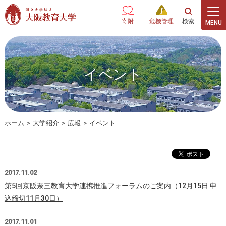
本文へ
寄附
危機管理
イベント
ホーム
>
大学紹介
>
広報
>
イベント
2017.11.02
第5回京阪奈三教育大学連携推進フォーラムのご案内（12月15日 申
込締切11月30日）
2017.11.01