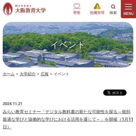
本文へ
寄附
危機管理
イベント
ホーム
>
大学紹介
>
広報
>
イベント
2024.11.21
みらい教育セミナー「デジタル教科書の新たな可能性を探る～個別
最適な学びと協働的な学びにおける活用を通じて～」を開催（1月11
日）