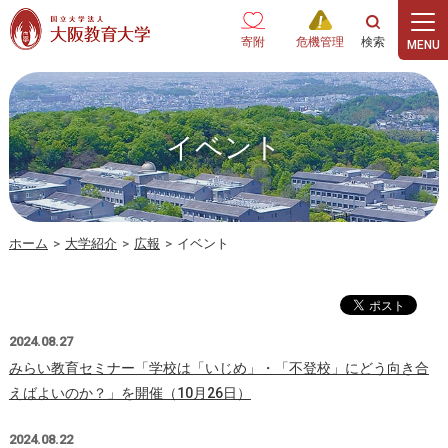
本文へ
寄附
危機管理
イベント
ホーム
>
大学紹介
>
広報
>
イベント
2024.08.27
みらい教育セミナー「学校は「いじめ」・「不登校」にどう向き合
えばよいのか？」を開催（10月26日）
2024.08.22