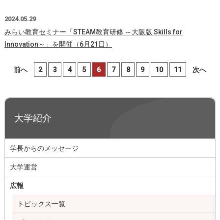
2024.05.29
みらい教育セミナー「STEAM教育研修 ～大阪版 Skills for
Innovation～」を開催（6月21日）
前へ
2
3
4
5
6
7
8
9
10
11
次へ
大学紹介
学長からのメッセージ
大学運営
広報
トピックス一覧