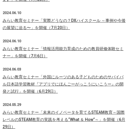
2024.06.10
みらい教育セミナー「実際どうなの？DXハイスクール ～事例や今後
の展望に迫る〜」を開催（7月20日）
2024.06.10
みらい教育セミナー「情報活用能力育成のための教員研修体験セミ
ナー」を開催（7月6日）
2024.06.03
みらい教育セミナー「外国にルーツのある子どものためのサバイバ
ル日本語学習教材『アプリでにほんごーがっこうにいこうー』の開
発と試行」を開催（6月29日）
2024.05.29
みらい教育セミナー「未来のイノベータを育てるSTEAM教育～国際
レベルのSTEAM教育の実践を考える“What ＆ How”～」を開催（6月
29日）