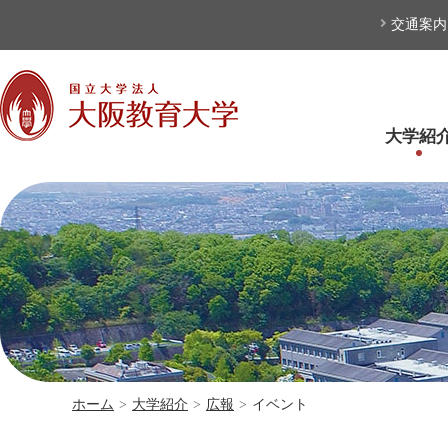
本文へ
交通案内
大学紹
ホーム
>
大学紹介
>
広報
>
イベント