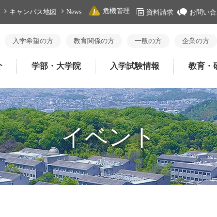
危機管理
キャンパス地図
News
資料請求
お問い合
入学希望の方
教育関係の方
一般の方
企業の方
介
学部・大学院
入学試験情報
教育・
イベント