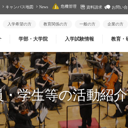
危機管理
キャンパス地図
News
資料請求
お問い合
入学希望の方
教育関係の方
一般の方
企業の方
介
学部・大学院
入学試験情報
教育・
・学生等の活動紹介b