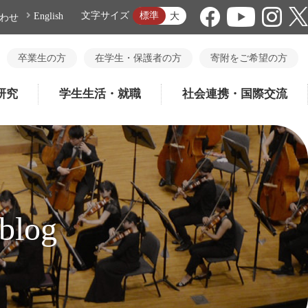
標準
文字サイズ
大
English
わせ
卒業生の方
在学生・保護者の方
寄附をご希望の方
研究
学生生活・就職
社会連携・国際交流
log