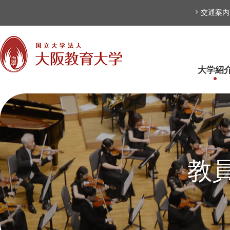
本文へ
交通案内
大学紹
教員