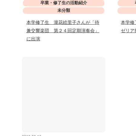
卒業・修了生の活動紹介
未分類
本学修了生 瀧花絵里子さんが「待
本学修
兼交響楽団 第２４回定期演奏会」
ゼリア
に出演