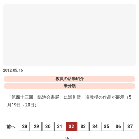
2012.05.16
教員の活動紹介
未分類
「第四十三回 臨池会書展」に瀬川賢一准教授の作品が展示（5
月19日～20日）
前へ
28
29
30
31
32
33
34
35
36
37