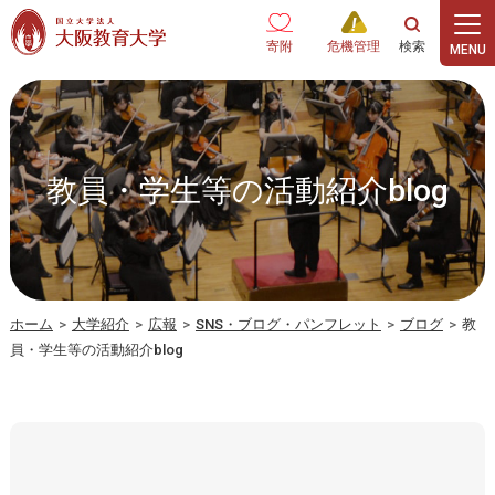
本文へ
寄附
危機管理
教員・学生等の活動紹介blog
ホーム
>
大学紹介
>
広報
>
SNS・ブログ・パンフレット
>
ブログ
>
教
員・学生等の活動紹介blog