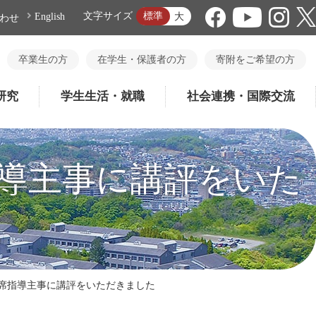
標準
文字サイズ
大
English
わせ
卒業生の方
在学生・保護者の方
寄附をご希望の方
研究
学生生活・就職
社会連携・国際交流
導主事に講評をいた
席指導主事に講評をいただきました