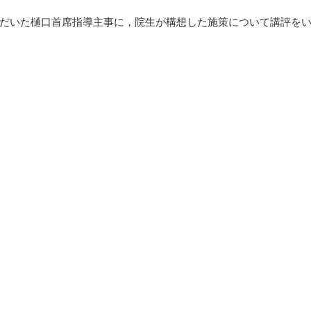
だいた樋口首席指導主事に，院生が構想した施策について講評をい