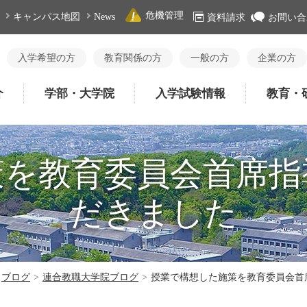
危機管理
キャンパス地図
News
資料請求
お問い合
入学希望の方
教育関係の方
一般の方
企業の方
介
学部・大学院
入学試験情報
教育・
策を教育委員会首席指
だきました
ブログ
>
連合教職大学院ブログ
>
授業で構想した施策を教育委員会首