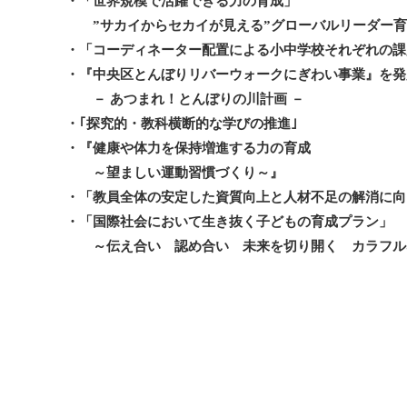
・「世界規模で活躍できる力の育成」
”サカイからセカイが見える”グローバルリーダー育
・「コーディネーター配置による小中学校それぞれの課
・『中央区とんぼりリバーウォークにぎわい事業』を発
－ あつまれ！とんぼりの川計画 －
・｢探究的・教科横断的な学びの推進｣
・『健康や体力を保持増進する力の育成
～望ましい運動習慣づくり～』
・「教員全体の安定した資質向上と人材不足の解消に向
・「国際社会において生き抜く子どもの育成プラン」
～伝え合い 認め合い 未来を切り開く カラフル