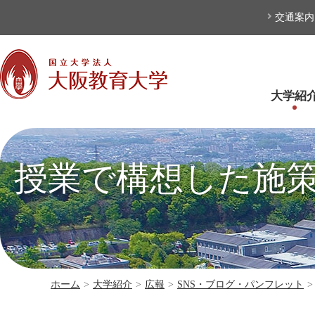
本文へ
交通案内
大学紹
授業で構想した施
ホーム
>
大学紹介
>
広報
>
SNS・ブログ・パンフレット
>