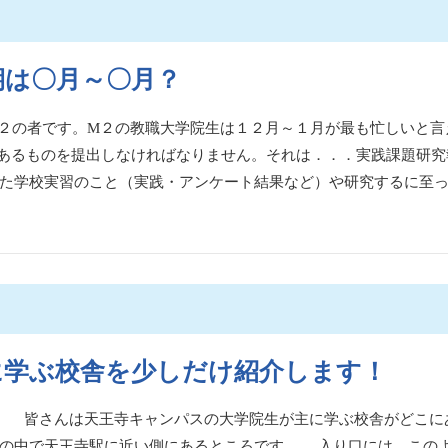
期は〇月～〇月？
２の者です。M２の教職大学院生は１２月～１月が最も忙しいと言
あるものを提出しなければなりません。それは．．．実践課題研究
た学校実習のこと（実践・アンケート結果など）や研究するに至
に学ぶ校舎を少しだけ紹介します！
。 皆さんは天王寺キャンパスの大学院生が主に学ぶ校舎がどこに
スの中で天王寺駅に近い側にあるところです。 入り口には，この