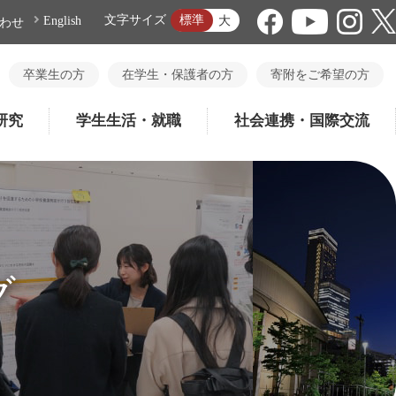
標準
文字サイズ
大
English
わせ
卒業生の方
在学生・保護者の方
寄附をご希望の方
研究
学生生活・就職
社会連携・国際交流
グ