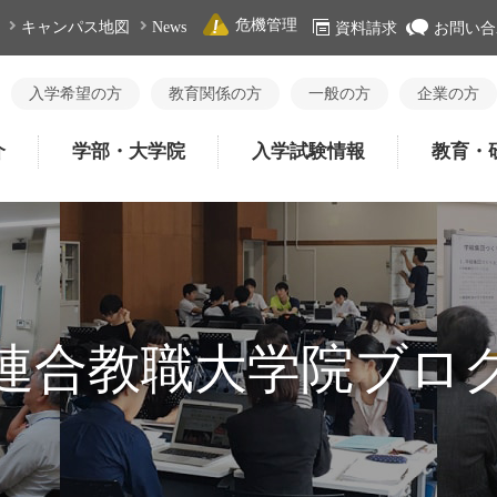
危機管理
キャンパス地図
News
資料請求
お問い合
入学希望の方
教育関係の方
一般の方
企業の方
介
学部・大学院
入学試験情報
教育・
連合教職大学院ブロ