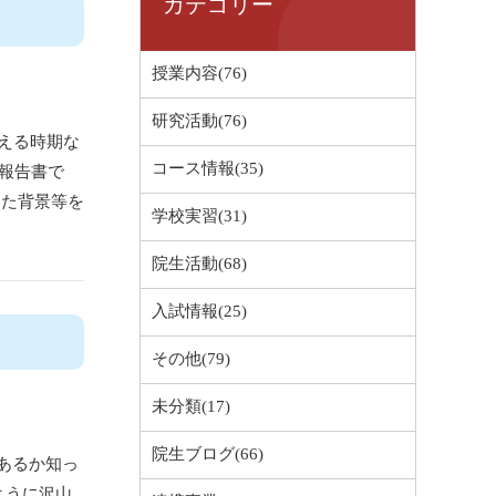
カテゴリー
授業内容(76)
研究活動(76)
える時期な
コース情報(35)
報告書で
った背景等を
学校実習(31)
院生活動(68)
入試情報(25)
その他(79)
未分類(17)
院生ブログ(66)
あるか知っ
ように沢山