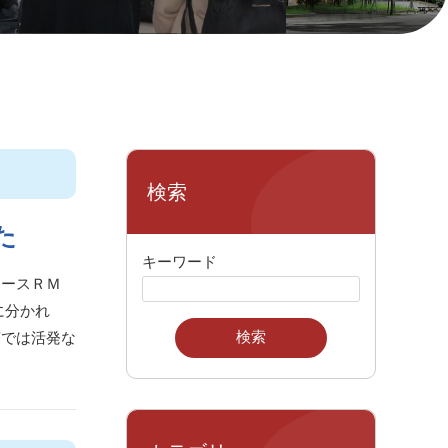
検索
た
キーワード
コースＲＭ
に分かれ
答では活発な