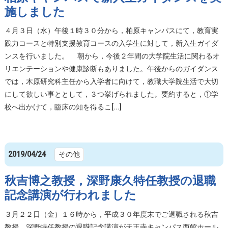
施しました
４月３日（水）午後１時３０分から，柏原キャンパスにて，教育実
践力コースと特別支援教育コースの入学生に対して，新入生ガイダ
ンスを行いました。 朝から，今後２年間の大学院生活に関わるオ
リエンテーションや健康診断もありました。午後からのガイダンス
では，木原研究科主任から入学者に向けて，教職大学院生活で大切
にして欲しい事ととして，３つ挙げられました。要約すると，①学
校へ出かけて，臨床の知を得るこ[...]
2019/04/24
その他
秋吉博之教授，深野康久特任教授の退職
記念講演が行われました
３月２２日（金）１６時から，平成３０年度末でご退職される秋吉
教授，深野特任教授の退職記念講演が天王寺キャンパス西館ホール