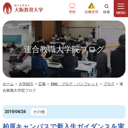
本文へ
寄附
危機管理
連合教職大学院ブログ
ホーム
>
大学紹介
>
広報
>
SNS・ブログ・パンフレット
>
ブログ
>
連
合教職大学院ブログ
2019/04/26
その他
柏原キャンパスで新入生ガイダンスを実