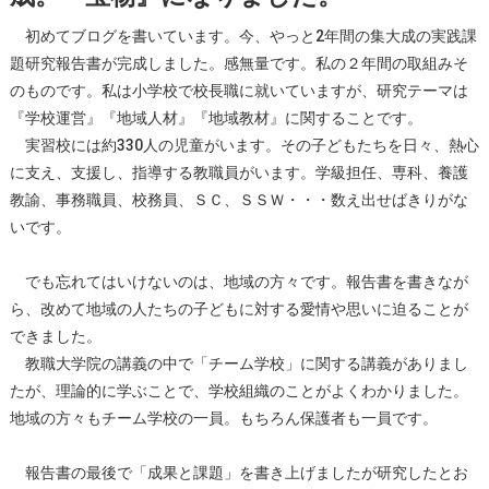
初めてブログを書いています。今、やっと2年間の集大成の実践課
題研究報告書が完成しました。感無量です。私の２年間の取組みそ
のものです。私は小学校で校長職に就いていますが、研究テーマは
『学校運営』『地域人材』『地域教材』に関することです。
実習校には約330人の児童がいます。その子どもたちを日々、熱心
に支え、支援し、指導する教職員がいます。学級担任、専科、養護
教諭、事務職員、校務員、ＳＣ、ＳＳＷ・・・数え出せばきりがな
いです。
でも忘れてはいけないのは、地域の方々です。報告書を書きなが
ら、改めて地域の人たちの子どもに対する愛情や思いに迫ることが
できました。
教職大学院の講義の中で「チーム学校」に関する講義がありまし
たが、理論的に学ぶことで、学校組織のことがよくわかりました。
地域の方々もチーム学校の一員。もちろん保護者も一員です。
報告書の最後で「成果と課題」を書き上げましたが研究したとお