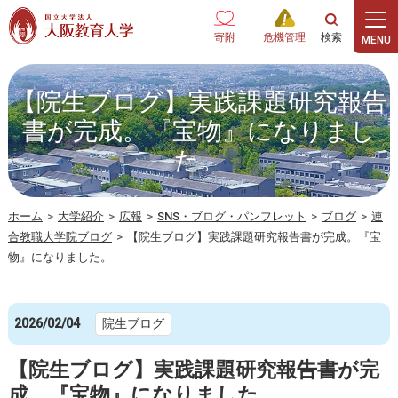
本文へ
寄附
危機管理
【院生ブログ】実践課題研究報告
書が完成。『宝物』になりまし
た。
ホーム
>
大学紹介
>
広報
>
SNS・ブログ・パンフレット
>
ブログ
>
連
合教職大学院ブログ
>
【院生ブログ】実践課題研究報告書が完成。『宝
物』になりました。
2026/02/04
院生ブログ
【院生ブログ】実践課題研究報告書が完
成。『宝物』になりました。