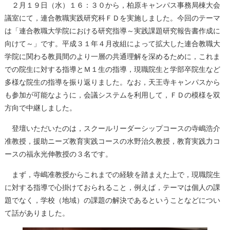
２月１９日（水）１６：３０から，柏原キャンパス事務局棟大会
議室にて，連合教職実践研究科ＦＤを実施しました。今回のテーマ
は「連合教職大学院における研究指導～実践課題研究報告書作成に
向けて～」です。平成３１年４月改組によって拡大した連合教職大
学院に関わる教員間のより一層の共通理解を深めるために，これま
での院生に対する指導とＭ１生の指導，現職院生と学部卒院生など
多様な院生の指導を振り返りました。なお，天王寺キャンパスから
も参加が可能なように，会議システムを利用して，ＦＤの模様を双
方向で中継しました。
登壇いただいたのは，スクールリーダーシップコースの寺嶋浩介
准教授，援助ニーズ教育実践コースの水野治久教授，教育実践力コ
ースの福永光伸教授の３名です。
まず，寺嶋准教授からこれまでの経験を踏まえた上で，現職院生
に対する指導で心掛けておられること，例えば，テーマは個人の課
題でなく，学校（地域）の課題の解決であるということなどについ
て話がありました。