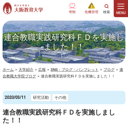
本文へ
寄附
危機管理
連合教職実践研究科ＦＤを実施し
ました！！
ホーム
>
大学紹介
>
広報
>
SNS・ブログ・パンフレット
>
ブログ
>
連
合教職大学院ブログ
>
連合教職実践研究科ＦＤを実施しました！！
2020/03/11
研究活動
その他
連合教職実践研究科ＦＤを実施しまし
た！！