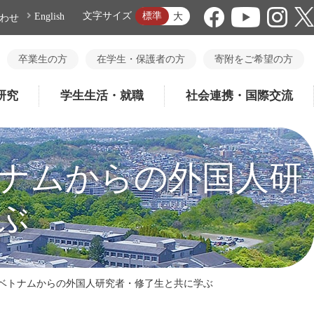
標準
文字サイズ
大
English
わせ
卒業生の方
在学生・保護者の方
寄附をご希望の方
研究
学生生活・就職
社会連携・国際交流
ナムからの外国人研
ぶ
ベトナムからの外国人研究者・修了生と共に学ぶ