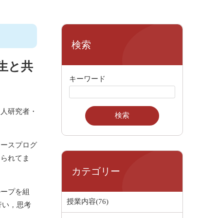
検索
生と共
キーワード
人研究者・
ースプログ
けられてま
カテゴリー
ープを組
授業内容(76)
行い，思考