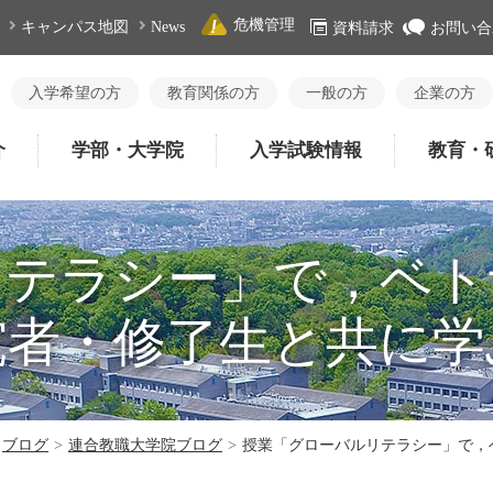
危機管理
キャンパス地図
News
資料請求
お問い合
入学希望の方
教育関係の方
一般の方
企業の方
介
学部・大学院
入学試験情報
教育・
リテラシー」で，ベト
究者・修了生と共に学
ブログ
>
連合教職大学院ブログ
>
授業「グローバルリテラシー」で，