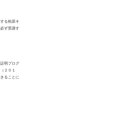
する柏原キ
が必ず受講す
証明プログ
１（２０１
できることに