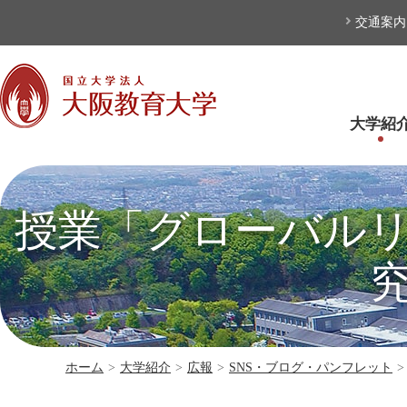
本文へ
交通案内
大学紹
授業「グローバル
ホーム
>
大学紹介
>
広報
>
SNS・ブログ・パンフレット
>