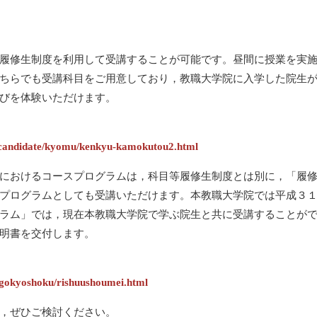
履修生制度を利用して受講することが可能です。昼間に授業を実施
ちらでも受講科目をご用意しており，教職大学院に入学した院生
びを体験いただけます。
forcandidate/kyomu/kenkyu-kamokutou2.html
におけるコースプログラムは，科目等履修生制度とは別に，「履修
プログラムとしても受講いただけます。本教職大学院では平成３
ラム」では，現在本教職大学院で学ぶ院生と共に受講することが
明書を交付します。
engokyoshoku/rishuushoumei.html
，ぜひご検討ください。